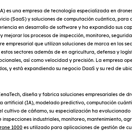
 es una empresa de tecnología especializada en drones co
icio (SaaS) y soluciones de computación cuántica, para ap
iencia en desarrollo de software y ha expandido sus ca
 y mejorar los procesos de inspección, monitoreo, segurid
ware empresarial que utilizan soluciones de marca en los s
 estos sectores además de en agricultura, defensa y logís
pcionales, así como velocidad y precisión. La empresa ope
idos, y está expandiendo su negocio DaaS y su red de ubi
e ZenaTech, diseña y fabrica soluciones empresariales de
a artificial (IA), modelado predictivo, computación cuánt
l cultivo de cáñamo, su especialización ha evolucionado 
 inspecciones industriales, monitoreo, mantenimiento, agr
rone 1000
es utilizado para aplicaciones de gestión de cu