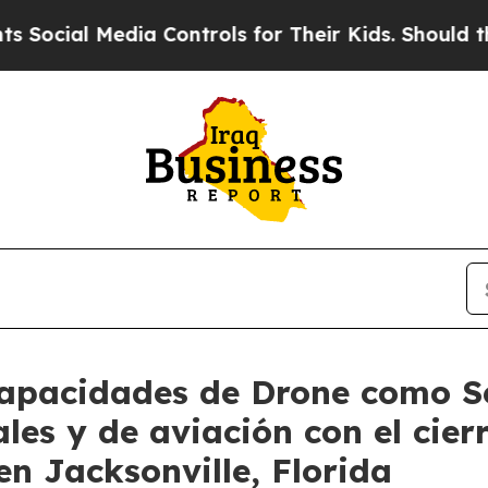
edia Controls for Their Kids. Should the US?
The 
capacidades de Drone como Se
s y de aviación con el cierr
n Jacksonville, Florida