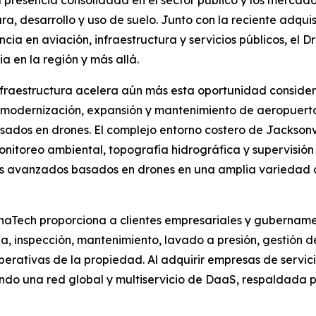
presencia consolidada en el sector público y los mercado
a, desarrollo y uso de suelo. Junto con la reciente adqui
cia en aviación, infraestructura y servicios públicos, el
a en la región y más allá.
 infraestructura acelera aún más esta oportunidad consid
 modernización, expansión y mantenimiento de aeropuert
ados en drones. El complejo entorno costero de Jacksonvi
itoreo ambiental, topografía hidrográfica y supervisión 
tos avanzados basados en drones en una amplia variedad d
naTech proporciona a clientes empresariales y gubername
a, inspección, mantenimiento, lavado a presión, gestión de
 operativas de la propiedad. Al adquirir empresas de servic
do una red global y multiservicio de DaaS, respaldada por