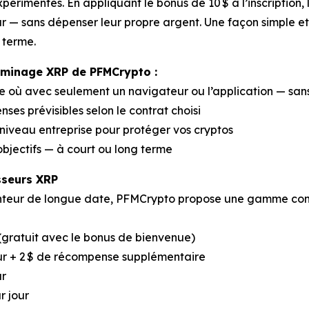
érimentés. En appliquant le bonus de 10 $ à l’inscription, 
r — sans dépenser leur propre argent. Une façon simple et 
 terme.
e minage XRP de PFMCrypto :
e où avec seulement un navigateur ou l’application — san
es prévisibles selon le contrat choisi
iveau entreprise pour protéger vos cryptos
bjectifs — à court ou long terme
sseurs XRP
tenteur de longue date, PFMCrypto propose une gamme com
 (gratuit avec le bonus de bienvenue)
jour + 2 $ de récompense supplémentaire
ur
r jour