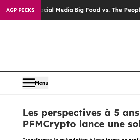
on Social Media
Big Food vs. The People. Big Food
AGP PICKS
Menu
Les perspectives à 5 an
PFMCrypto lance une so