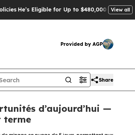
 Eligible for Up to $480,000 After Being Wrongl
View all
Provided by AGP
Share
rtunités d’aujourd’hui —
t terme