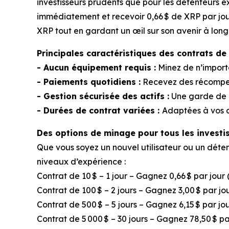
investisseurs prudents que pour les détenteurs exp
immédiatement et recevoir 0,66 $ de XRP par jou
XRP tout en gardant un œil sur son avenir à long
Principales caractéristiques des contrats d
- Aucun équipement requis :
Minez de n’import
- Paiements quotidiens :
Recevez des récompens
- Gestion sécurisée des actifs :
Une garde de n
- Durées de contrat variées :
Adaptées à vos o
Des options de minage pour tous les investi
Que vous soyez un nouvel utilisateur ou un dé
niveaux d’expérience :
Contrat de 10 $ – 1 jour – Gagnez 0,66 $ par jour
Contrat de 100 $ – 2 jours – Gagnez 3,00 $ par 
Contrat de 500 $ – 5 jours – Gagnez 6,15 $ par jo
Contrat de 5 000 $ – 30 jours – Gagnez 78,50 $ pa