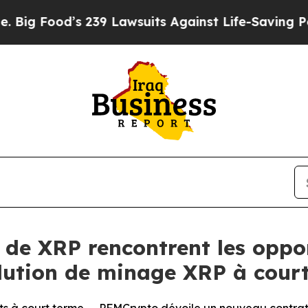
’s 239 Lawsuits Against Life-Saving Policies
He’s
s de XRP rencontrent les oppo
lution de minage XRP à cour