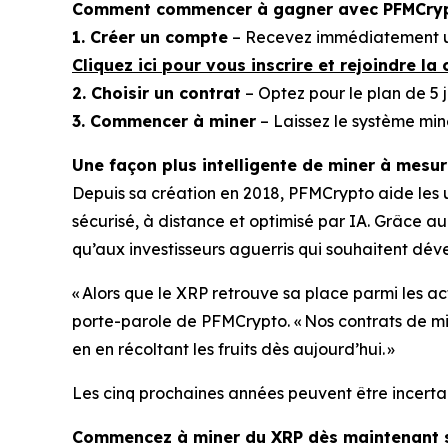
Comment commencer à gagner avec PFMCryp
1. Créer un compte
– Recevez immédiatement un
Cliquez ici pour vous inscrire et rejoindre
2. Choisir un contrat
– Optez pour le plan de 5 j
3. Commencer à miner
– Laissez le système min
Une façon plus intelligente de miner à mesu
Depuis sa création en 2018, PFMCrypto aide les
sécurisé, à distance et optimisé par IA. Grâce 
qu’aux investisseurs aguerris qui souhaitent déve
« Alors que le XRP retrouve sa place parmi les a
porte-parole de PFMCrypto.
« Nos contrats de mi
en en récoltant les fruits dès aujourd’hui. »
Les cinq prochaines années peuvent être incertai
Commencez à miner du XRP dès maintenant s