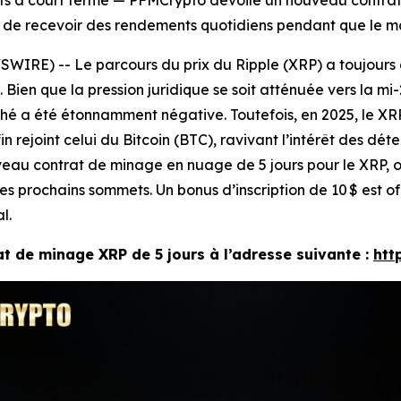
fits à court terme — PFMCrypto dévoile un nouveau contra
 et de recevoir des rendements quotidiens pendant que le 
SWIRE) -- Le parcours du prix du Ripple (XRP) a toujours é
. Bien que la pression juridique se soit atténuée vers la 
é a été étonnamment négative. Toutefois, en 2025, le XRP
in rejoint celui du Bitcoin (BTC), ravivant l’intérêt des dé
au contrat de minage en nuage de 5 jours pour le XRP, of
s prochains sommets. Un bonus d’inscription de 10 $ est off
l.
 de minage XRP de 5 jours à l’adresse suivante :
htt