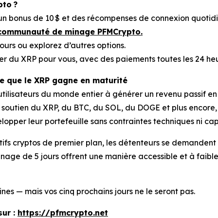
to ?
 bonus de 10 $ et des récompenses de connexion quotidi
 la communauté de minage PFMCrypto.
ours ou explorez d’autres options.
er du XRP pour vous, avec des paiements toutes les 24 heu
re que le XRP gagne en maturité
 utilisateurs du monde entier à générer un revenu passif
au soutien du XRP, du BTC, du SOL, du DOGE et plus encore,
lopper leur portefeuille sans contraintes techniques ni cap
ctifs cryptos de premier plan, les détenteurs se demandent 
nage de 5 jours offrent une manière accessible et à faible 
nes — mais vos cinq prochains jours ne le seront pas.
ur :
https://pfmcrypto.net